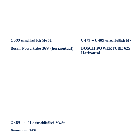
Preisspanne:
€
599
€
479
–
€
489
einschließlich MwSt.
einschließlich M
€ 479
Bosch Powertube 36V (horizontaal)
BOSCH POWERTUBE 625
bis
Horizontal
€ 489
Preisspanne:
€
369
–
€
419
einschließlich MwSt.
€ 369
Promovec 36V