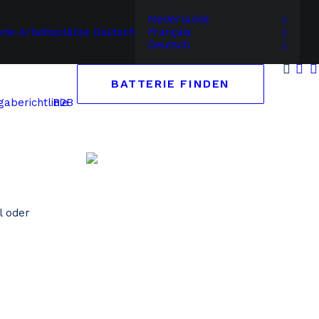
Nederlands
kte
Arbeitsplätze
Deutsch
Français
Deutsch
BATTERIE FINDEN
B2B
aberichtlinie
l oder
Suchen Sie auf Marke