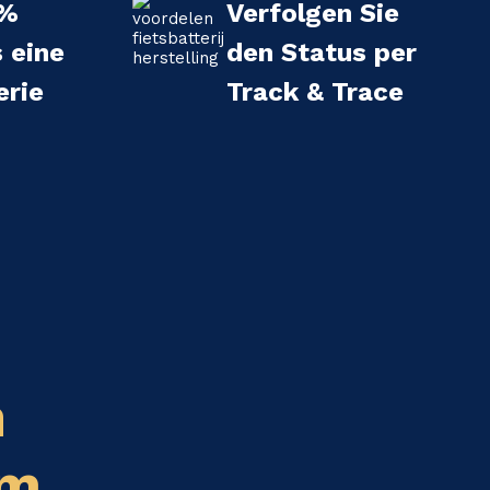
 %
Verfolgen Sie
s eine
den Status per
erie
Track & Trace
n
em