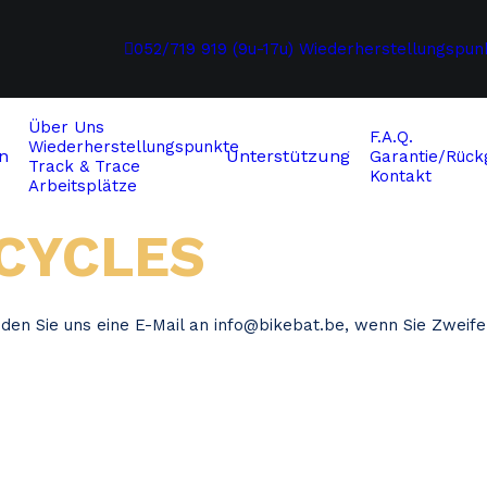
052/719 919 (9u-17u)
Wiederherstellungspun
Über Uns
F.A.Q.
Wiederherstellungspunkte
n
Unterstützung
Garantie/Rückg
Track & Trace
Kontakt
Arbeitsplätze
CYCLES
nden Sie uns eine E-Mail an
info@bikebat.be
, wenn Sie Zweife