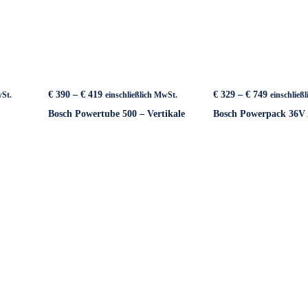
Preisspanne:
Preisspan
€
390
–
€
419
€
329
–
€
749
wSt.
einschließlich MwSt.
einschließ
€ 390
€ 329
Bosch Powertube 500 – Vertikale
Bosch Powerpack 36V 
bis
bis
€ 419
€ 749