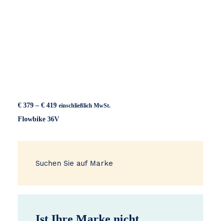
Preisspanne:
€
379
–
€
419
einschließlich MwSt.
€ 379
Flowbike 36V
bis
€ 419
Suchen Sie auf Marke
Ist Ihre Marke nicht