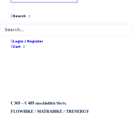
Search
Login / Register
Cart
Preisspanne:
€
369
–
€
489
einschließlich MwSt.
€ 369
FLOWBIKE / MATRABIKE / TRENERGY
bis
€ 489