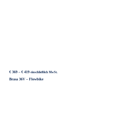
Preisspanne:
€
369
–
€
419
einschließlich MwSt.
€ 369
Brasa 36V – Flowbike
bis
€ 419