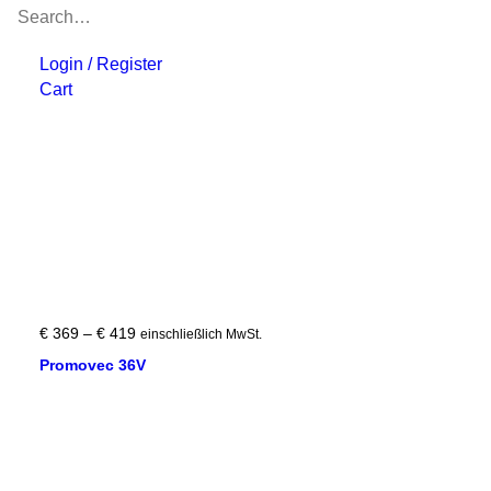
Login / Register
Cart
Preisspanne:
€
369
–
€
419
einschließlich MwSt.
€ 369
Promovec 36V
bis
€ 419