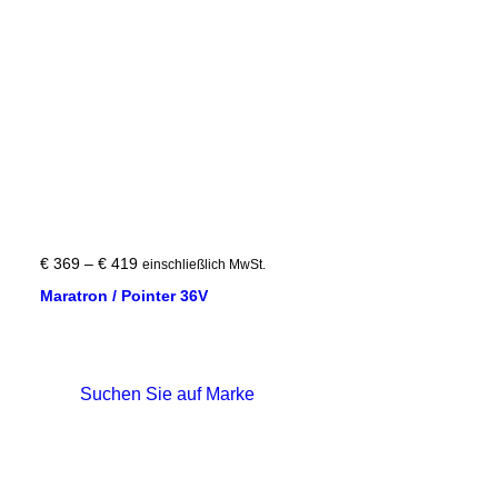
Preisspanne:
€
369
–
€
419
einschließlich MwSt.
€ 369
Maratron / Pointer 36V
bis
€ 419
Suchen Sie auf Marke