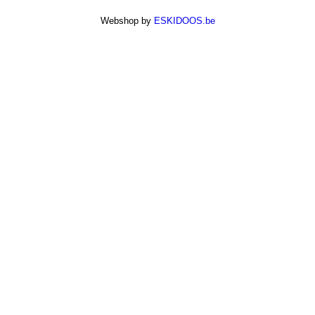
Webshop by
ESKIDOOS.be
AUFGEARBEITET,
ÜBERHOLT ODER
NEU?
„Wenn Sie eine neue Batterie kaufen,
erhalten Sie einen komplett neue, originale
Batterie des Herstellers. Dabei führt
Bikebat selbst keine Arbeiten an der