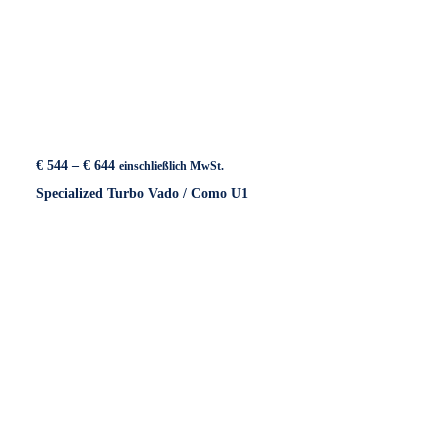
Preisspanne:
€
544
–
€
644
einschließlich MwSt.
€ 544
Specialized Turbo Vado / Como U1
bis
€ 644