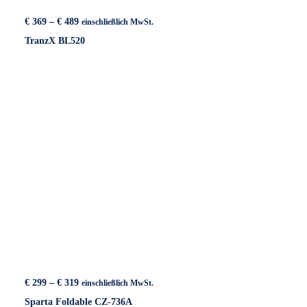
Preisspanne:
€
369
–
€
489
einschließlich MwSt.
€ 369
TranzX BL520
bis
€ 489
Preisspanne:
€
299
–
€
319
einschließlich MwSt.
€ 299
Sparta Foldable CZ-736A
bis