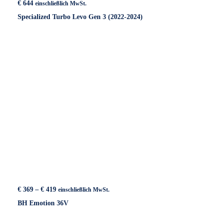
€
644
einschließlich MwSt.
Specialized Turbo Levo Gen 3 (2022-2024)
Preisspanne:
€
369
–
€
419
einschließlich MwSt.
€ 369
BH Emotion 36V
bis
€ 419