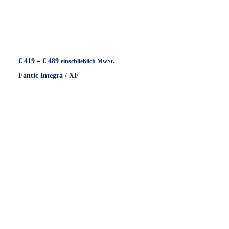
Preisspanne:
€
419
–
€
489
einschließlich MwSt.
€ 419
Fantic Integra / XF
bis
€ 489