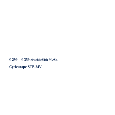
Preisspanne:
€
299
–
€
359
einschließlich MwSt.
€ 299
Cycleurope STB 24V
bis
€ 359