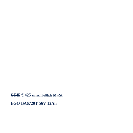
Ursprünglicher
Aktueller
€
545
€
425
einschließlich MwSt.
Preis
Preis
EGO BA6720T 56V 12Ah
war:
ist:
€ 545
€ 425.