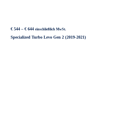
Preisspanne:
€
544
–
€
644
einschließlich MwSt.
€ 544
Specialized Turbo Levo Gen 2 (2019-2021)
bis
€ 644