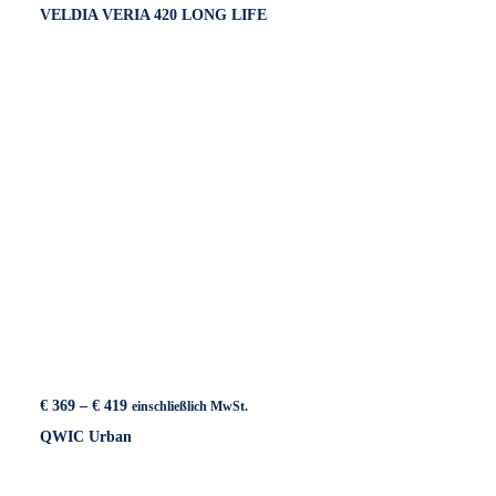
VELDIA VERIA 420 LONG LIFE
bis
€ 519
Preisspanne:
€
369
–
€
419
einschließlich MwSt.
€ 369
QWIC Urban
bis
€ 419