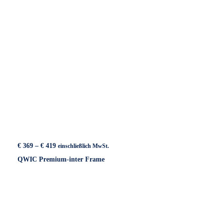
Preisspanne:
€
369
–
€
419
einschließlich MwSt.
€ 369
QWIC Premium-inter Frame
bis
€ 419