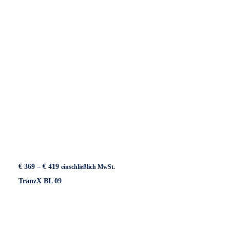
Preisspanne:
€
369
–
€
419
einschließlich MwSt.
€ 369
TranzX BL 09
bis
€ 419