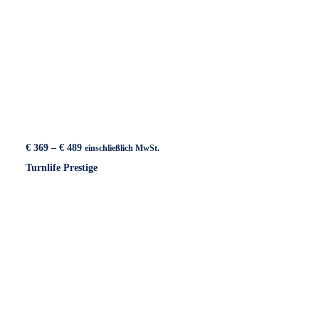
Preisspanne:
€
369
–
€
489
einschließlich MwSt.
€ 369
Turnlife Prestige
bis
€ 489