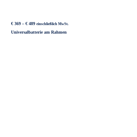
Preisspanne:
€
369
–
€
489
einschließlich MwSt.
€ 369
Universalbatterie am Rahmen
bis
€ 489