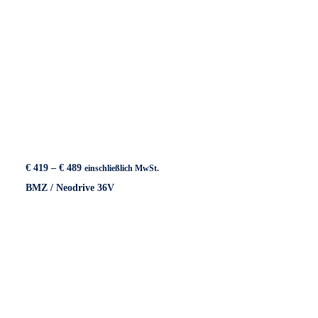
Preisspanne:
€
419
–
€
489
einschließlich MwSt.
€ 419
BMZ / Neodrive 36V
bis
€ 489