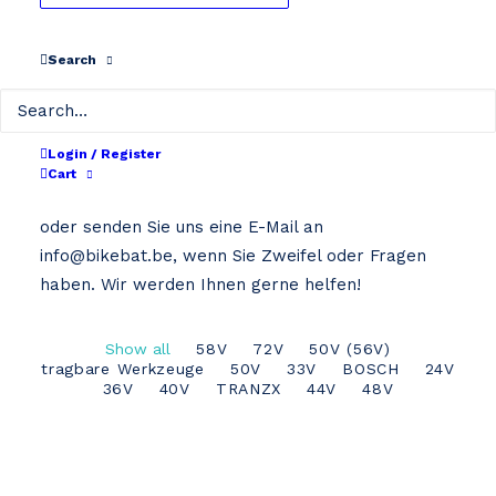
Search
Home
Rat
RAT
Login / Register
Cart
Wählen Sie unten den richtigen Batterietyp aus
oder senden Sie uns eine E-Mail an
info@bikebat.be
, wenn Sie Zweifel oder Fragen
haben. Wir werden Ihnen gerne helfen!
Show all
58V
72V
50V (56V)
tragbare Werkzeuge
50V
33V
BOSCH
24V
36V
40V
TRANZX
44V
48V