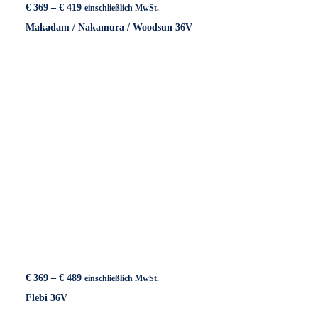
Preisspanne:
€
369
–
€
419
einschließlich MwSt.
€ 369
Makadam / Nakamura / Woodsun 36V
bis
€ 419
Preisspanne:
€
369
–
€
489
einschließlich MwSt.
€ 369
Flebi 36V
bis
€ 489