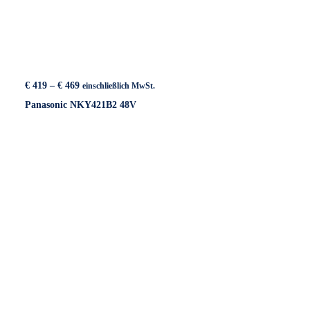
Preisspanne:
€
419
–
€
469
einschließlich MwSt.
€ 419
Panasonic NKY421B2 48V
bis
€ 469