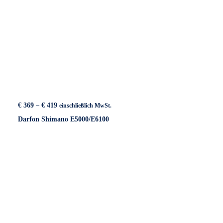
Preisspanne:
€
369
–
€
419
einschließlich MwSt.
€ 369
Darfon Shimano E5000/E6100
bis
€ 419