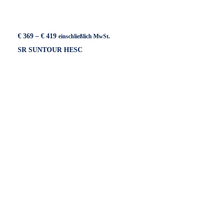
Preisspanne:
€
369
–
€
419
einschließlich MwSt.
€ 369
SR SUNTOUR HESC
bis
€ 419