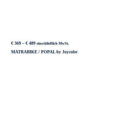
Preisspanne:
€
369
–
€
489
einschließlich MwSt.
€ 369
MATRABIKE / POPAL by Joycube
bis
€ 489