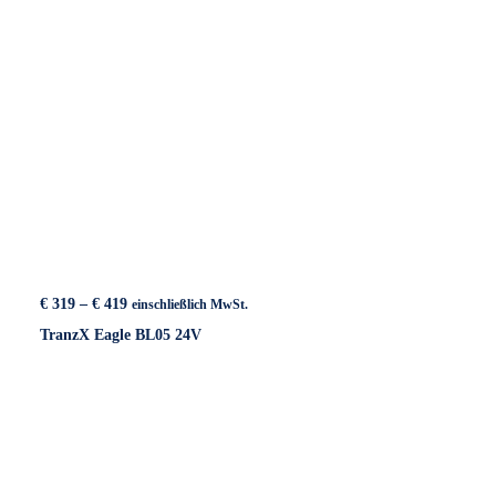
Preisspanne:
€
319
–
€
419
einschließlich MwSt.
€ 319
TranzX Eagle BL05 24V
bis
€ 419