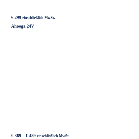
€
299
einschließlich MwSt.
Ahooga 24V
Preisspanne:
€
369
–
€
489
einschließlich MwSt.