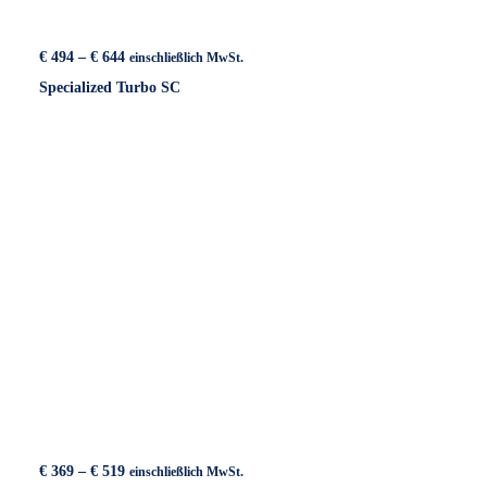
Preisspanne:
€
494
–
€
644
einschließlich MwSt.
€ 494
Specialized Turbo SC
bis
€ 644
Preisspanne:
€
369
–
€
519
einschließlich MwSt.
€ 369