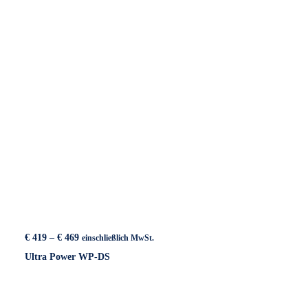
€ 319
Preisspanne:
€
419
–
€
469
einschließlich MwSt.
€ 419
Ultra Power WP-DS
bis
€ 469