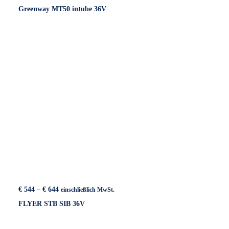
€ 369
Greenway MT50 intube 36V
bis
€ 489
Preisspanne:
€
544
–
€
644
einschließlich MwSt.
€ 544
FLYER STB SIB 36V
bis
€ 644