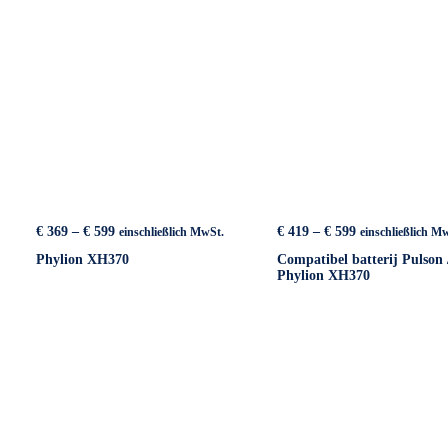
Preisspanne:
Preisspanne:
€
369
–
€
599
€
419
–
€
599
einschließlich MwSt.
einschließlich M
€ 369
€ 419
Phylion XH370
Compatibel batterij Pulson 
bis
bis
Phylion XH370
€ 599
€ 599