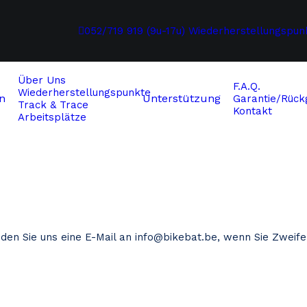
052/719 919 (9u-17u)
Wiederherstellungspun
Über Uns
F.A.Q.
Wiederherstellungspunkte
n
Unterstützung
Garantie/Rückg
Track & Trace
Kontakt
Arbeitsplätze
nden Sie uns eine E-Mail an
info@bikebat.be
, wenn Sie Zweife