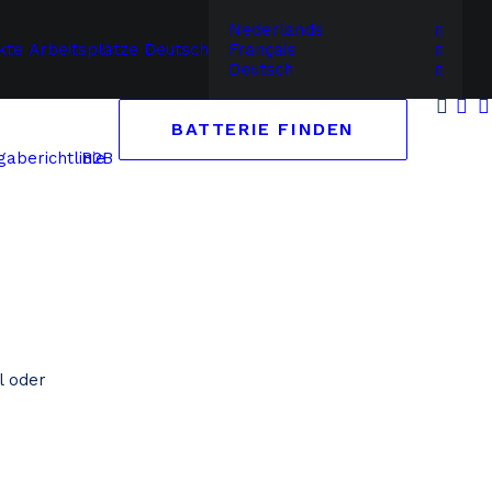
Nederlands
kte
Arbeitsplätze
Deutsch
Français
Deutsch
BATTERIE FINDEN
B2B
aberichtlinie
l oder