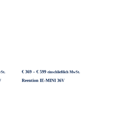
Preisspanne:
€
369
–
€
599
wSt.
einschließlich MwSt.
€ 369
/
Reention IE-MINI 36V
bis
€ 599