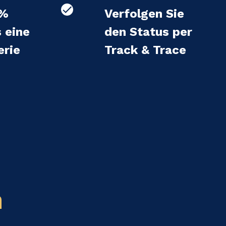
 %
Verfolgen Sie
s eine
den Status per
erie
Track & Trace
n