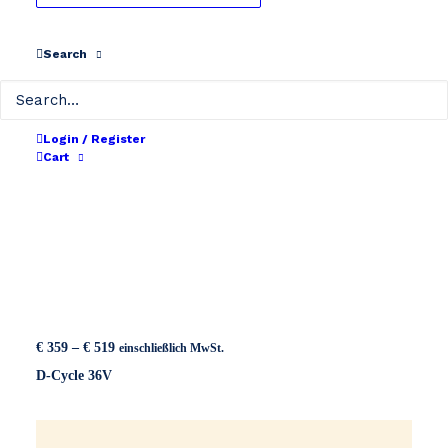
Search
Login / Register
Cart
Preisspanne:
€
359
–
€
519
einschließlich MwSt.
€ 359
D-Cycle 36V
bis
€ 519