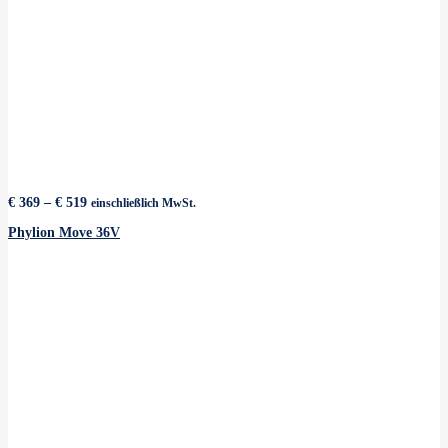
Preisspanne:
€
369
–
€
519
einschließlich MwSt.
€ 369
bis
Phylion Move 36V
€ 519