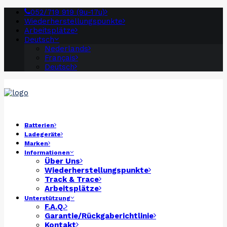
052/719 919 (9u-17u)
Wiederherstellungspunkte
Arbeitsplätze
Deutsch
Nederlands
Français
Deutsch
Batterien
Ladegeräte
Marken
Informationen
Über Uns
Wiederherstellungspunkte
Track & Trace
Arbeitsplätze
Unterstützung
F.A.Q.
Garantie/Rückgaberichtlinie
Kontakt