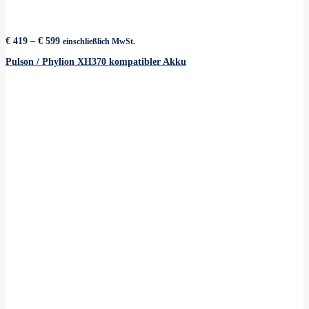
Preisspanne:
€
419
–
€
599
einschließlich MwSt.
€ 419
bis
Pulson / Phylion XH370 kompatibler Akku
€ 599