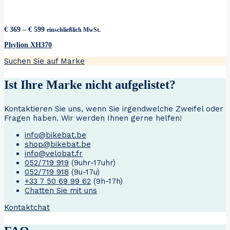
Preisspanne:
€
369
–
€
599
einschließlich MwSt.
€ 369
bis
Phylion XH370
€ 599
Suchen Sie auf Marke
Ist Ihre Marke nicht aufgelistet?
Kontaktieren Sie uns, wenn Sie irgendwelche Zweifel oder
Fragen haben. Wir werden Ihnen gerne helfen!
info@bikebat.be
shop@bikebat.be
info@velobat.fr
052/719 919
(9uhr-17uhr)
052/719 918
(9u-17u)
+33 7 50 69 99 62
(9h-17h)
Chatten Sie mit uns
Kontakt
chat