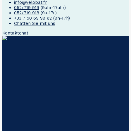
info@velobat.fr
052/719 919
(9uhr-17uhr)
052/719 918
(9u-17u)
+33 7 50 69 99 62
(9h-17h)
Chatten Sie mit uns
Kontakt
chat