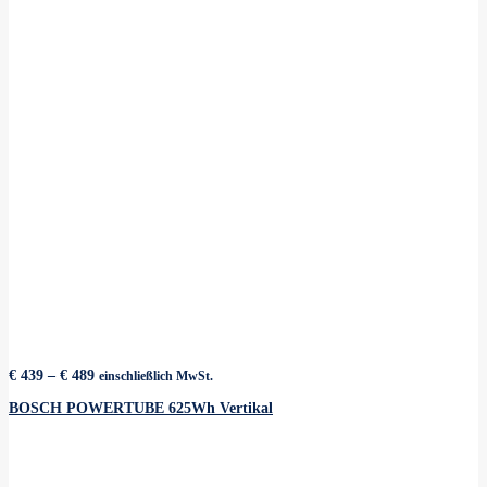
Preisspanne:
€
439
–
€
489
einschließlich MwSt.
€ 439
bis
BOSCH POWERTUBE 625Wh Vertikal
€ 489