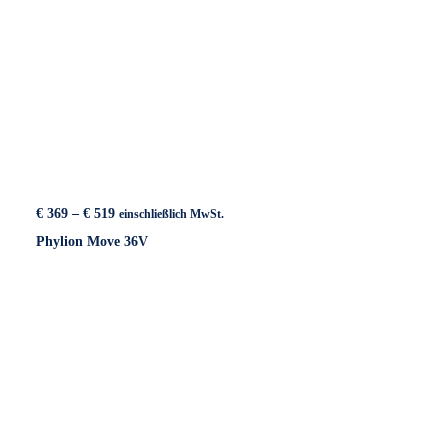
Preisspanne:
€
369
–
€
519
einschließlich MwSt.
€ 369
Phylion Move 36V
bis
€ 519