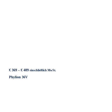
Preisspanne:
€
369
–
€
489
einschließlich MwSt.
€ 369
Phylion 36V
bis
€ 489