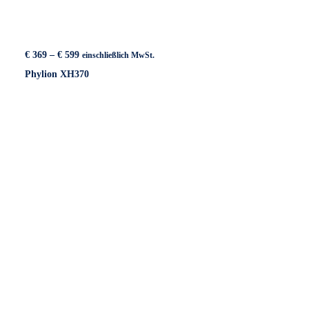
Preisspanne:
€
369
–
€
599
einschließlich MwSt.
€ 369
Phylion XH370
bis
€ 599