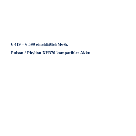
Preisspanne:
€
419
–
€
599
einschließlich MwSt.
€ 419
Pulson / Phylion XH370 kompatibler Akku
bis
€ 599