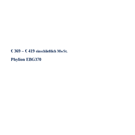
Preisspanne:
€
369
–
€
419
einschließlich MwSt.
€ 369
Phylion EBG370
bis
€ 419