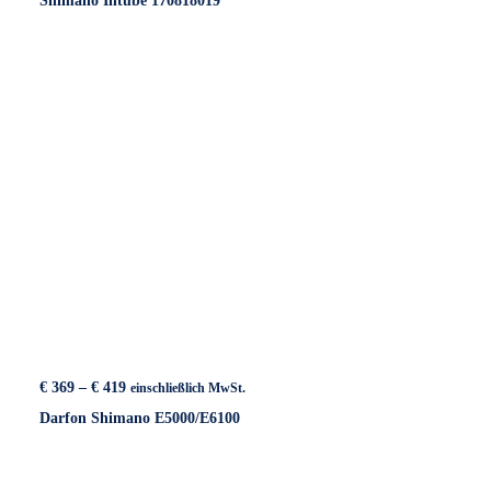
Shimano Intube 170818019
Preisspanne:
€
369
–
€
419
einschließlich MwSt.
€ 369
Darfon Shimano E5000/E6100
bis
€ 419