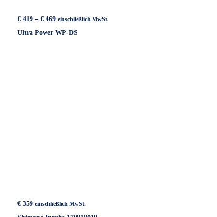
Preisspanne:
€
419
–
€
469
einschließlich MwSt.
€ 419
Ultra Power WP-DS
bis
€ 469
€
359
einschließlich MwSt.