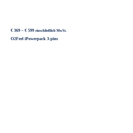
Preisspanne:
€
369
–
€
599
einschließlich MwSt.
€ 369
O2Feel iPowerpack 3-pins
bis
€ 599