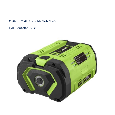
Preisspanne:
€
369
–
€
419
einschließlich MwSt.
€ 369
BH Emotion 36V
bis
€ 419