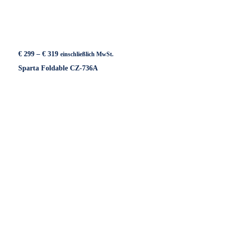
Preisspanne:
€
299
–
€
319
einschließlich MwSt.
€ 299
Sparta Foldable CZ-736A
bis
€ 319