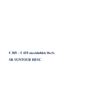
Preisspanne:
€
369
–
€
419
einschließlich MwSt.
€ 369
SR SUNTOUR HESC
bis
€ 419