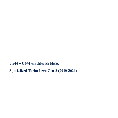
Preisspanne:
€
544
–
€
644
einschließlich MwSt.
€ 544
Specialized Turbo Levo Gen 2 (2019-2021)
bis
€ 644