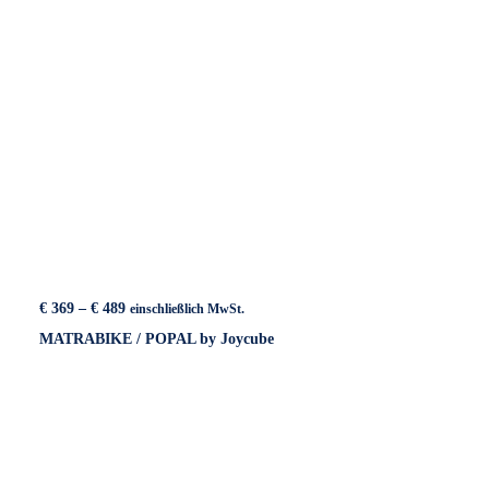
Preisspanne:
€
369
–
€
489
einschließlich MwSt.
€ 369
MATRABIKE / POPAL by Joycube
bis
€ 489