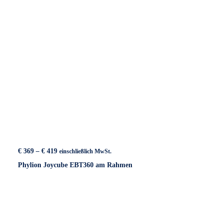
Preisspanne:
€
369
–
€
419
einschließlich MwSt.
€ 369
Phylion Joycube EBT360 am Rahmen
bis
€ 419