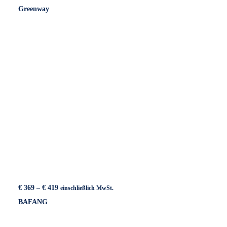
€ 369
Greenway
bis
€ 489
Preisspanne:
€
369
–
€
419
einschließlich MwSt.
€ 369
BAFANG
bis
€ 419