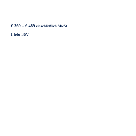
Preisspanne:
€
369
–
€
489
einschließlich MwSt.
€ 369
Flebi 36V
bis
€ 489