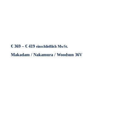
Preisspanne:
€
369
–
€
419
einschließlich MwSt.
€ 369
Makadam / Nakamura / Woodsun 36V
bis
€ 419