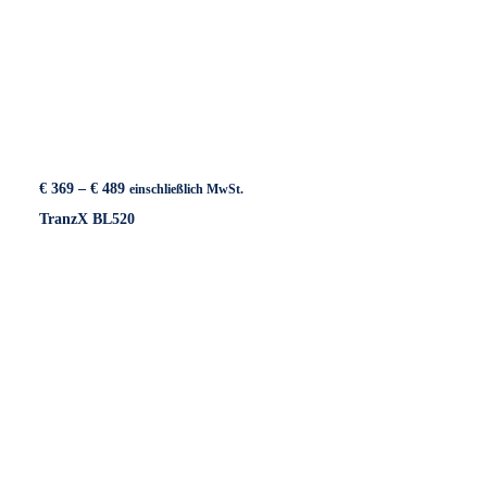
Preisspanne:
€
369
–
€
489
einschließlich MwSt.
€ 369
TranzX BL520
bis
€ 489