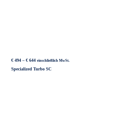
Preisspanne:
€
494
–
€
644
einschließlich MwSt.
€ 494
Specialized Turbo SC
bis
€ 644