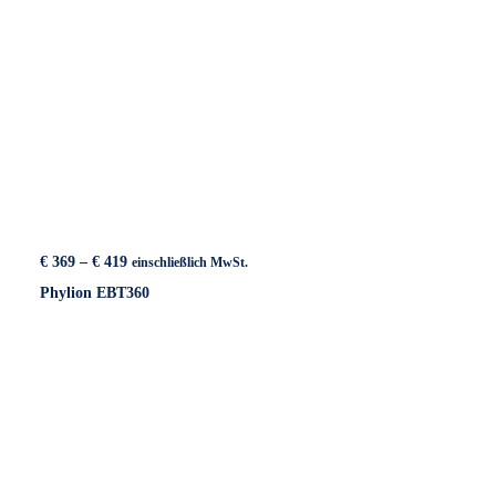
Preisspanne:
€
369
–
€
419
einschließlich MwSt.
€ 369
Phylion EBT360
bis
€ 419