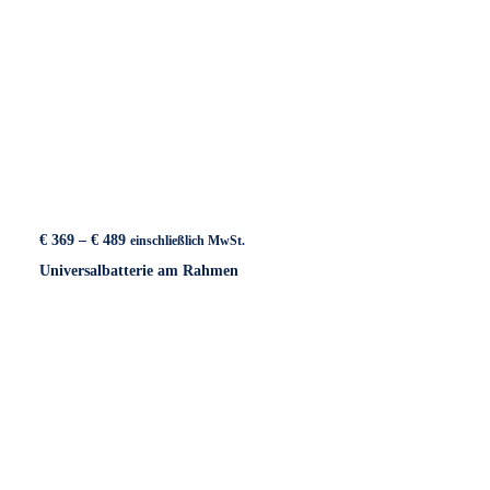
Preisspanne:
€
369
–
€
489
einschließlich MwSt.
€ 369
Universalbatterie am Rahmen
bis
€ 489