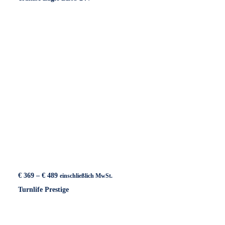
€ 419
Preisspanne:
€
369
–
€
489
einschließlich MwSt.
€ 369
Turnlife Prestige
bis
€ 489