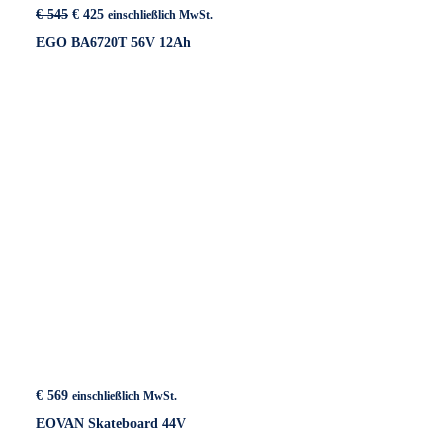
Ursprünglicher
Aktueller
€
545
€
425
einschließlich MwSt.
Preis
Preis
EGO BA6720T 56V 12Ah
war:
ist:
€ 545
€ 425.
€
569
einschließlich MwSt.
EOVAN Skateboard 44V