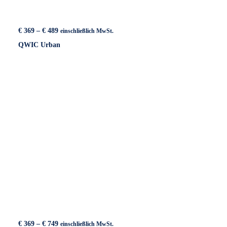
Preisspanne:
€
369
–
€
489
einschließlich MwSt.
€ 369
QWIC Urban
bis
€ 489
Preisspanne:
€
369
–
€
749
einschließlich MwSt.