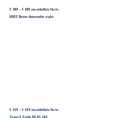
Preisspanne:
€
389
–
€
489
einschließlich MwSt.
€ 389
BMZ Brose donwtube wake
bis
€ 489
Preisspanne:
€
319
–
€
419
einschließlich MwSt.
€ 319
TranzX Eagle BL05 24V
bis