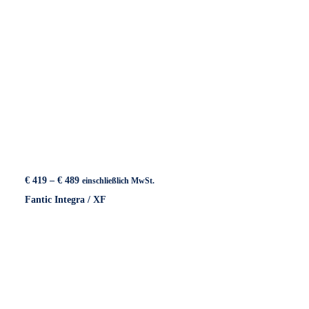
Preisspanne:
€
419
–
€
489
einschließlich MwSt.
€ 419
Fantic Integra / XF
bis
€ 489