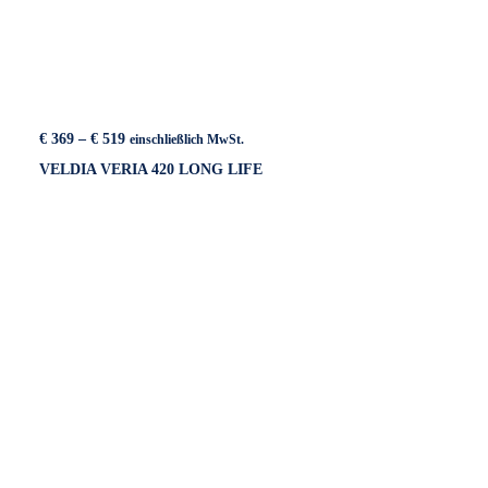
Preisspanne:
€
369
–
€
519
einschließlich MwSt.
€ 369
VELDIA VERIA 420 LONG LIFE
bis
€ 519