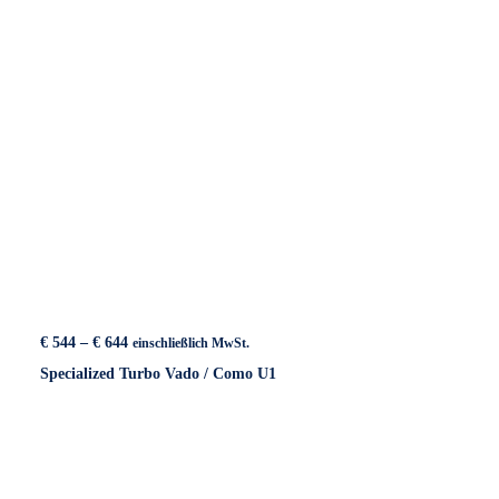
Preisspanne:
€
544
–
€
644
einschließlich MwSt.
€ 544
Specialized Turbo Vado / Como U1
bis
€ 644