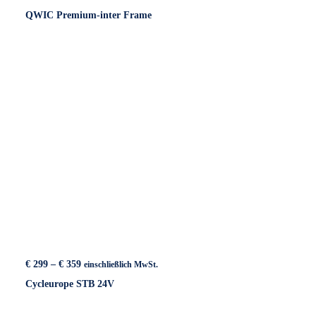
€ 369
QWIC Premium-inter Frame
bis
€ 749
Preisspanne:
€
299
–
€
359
einschließlich MwSt.
€ 299
Cycleurope STB 24V
bis
€ 359