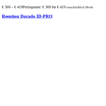
€
369
–
€
419
Preisspanne: € 369 bis € 419
einschließlich MwSt.
Reention Dorado ID-PRO