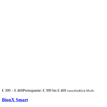
€
399
–
€
469
Preisspanne: € 399 bis € 469
einschließlich MwSt.
BionX Smart