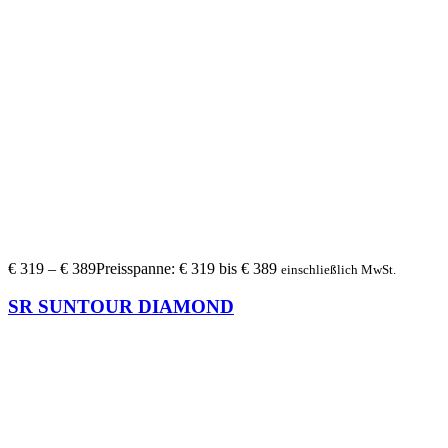
€
319
–
€
389
Preisspanne: € 319 bis € 389
einschließlich MwSt.
SR SUNTOUR DIAMOND