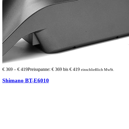
€
369
–
€
419
Preisspanne: € 369 bis € 419
einschließlich MwSt.
Shimano BT-E6010