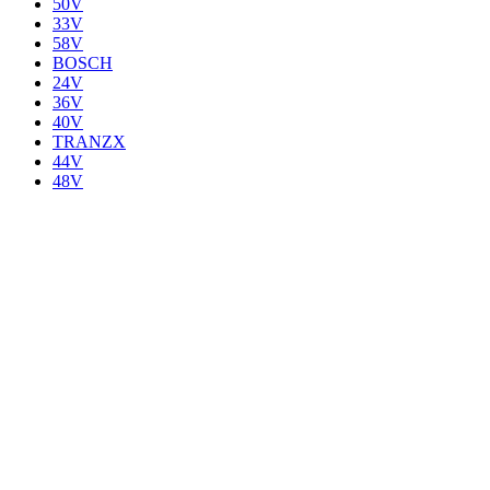
50V
33V
58V
BOSCH
24V
36V
40V
TRANZX
44V
48V