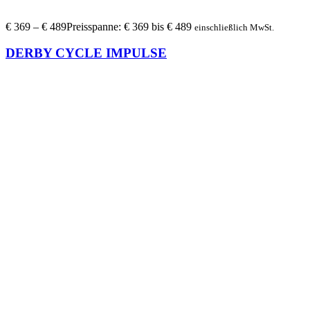
€
369
–
€
489
Preisspanne: € 369 bis € 489
einschließlich MwSt.
DERBY CYCLE IMPULSE