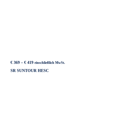
Preisspanne:
€
369
–
€
419
einschließlich MwSt.
€ 369
SR SUNTOUR HESC
bis
€ 419