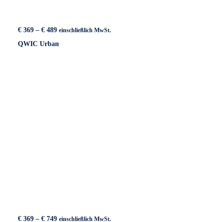
Preisspanne:
€
369
–
€
489
einschließlich MwSt.
€ 369
QWIC Urban
bis
€ 489
Preisspanne:
€
369
–
€
749
einschließlich MwSt.