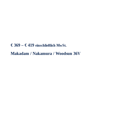
Preisspanne:
€
369
–
€
419
einschließlich MwSt.
€ 369
Makadam / Nakamura / Woodsun 36V
bis
€ 419