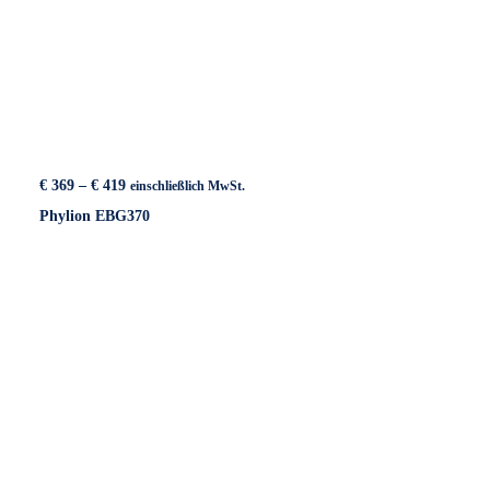
Preisspanne:
€
369
–
€
419
einschließlich MwSt.
€ 369
Phylion EBG370
bis
€ 419