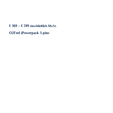
Preisspanne:
€
369
–
€
599
einschließlich MwSt.
€ 369
O2Feel iPowerpack 3-pins
bis
€ 599