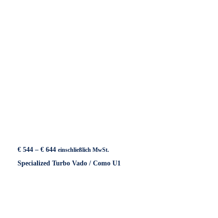
Preisspanne:
€
544
–
€
644
einschließlich MwSt.
€ 544
Specialized Turbo Vado / Como U1
bis
€ 644