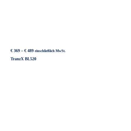
Preisspanne:
€
369
–
€
489
einschließlich MwSt.
€ 369
TranzX BL520
bis
€ 489