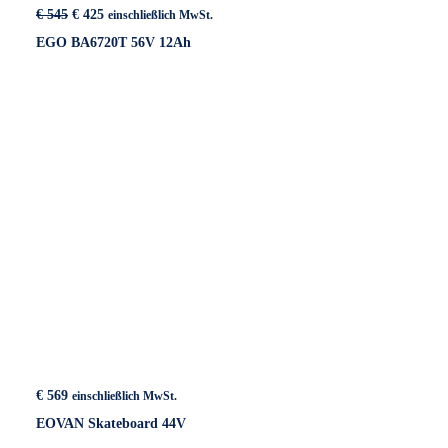
Ursprünglicher
Aktueller
€
545
€
425
einschließlich MwSt.
Preis
Preis
EGO BA6720T 56V 12Ah
war:
ist:
€ 545
€ 425.
€
569
einschließlich MwSt.
EOVAN Skateboard 44V