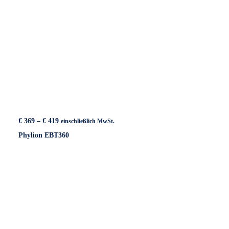
Preisspanne:
€
369
–
€
419
einschließlich MwSt.
€ 369
Phylion EBT360
bis
€ 419