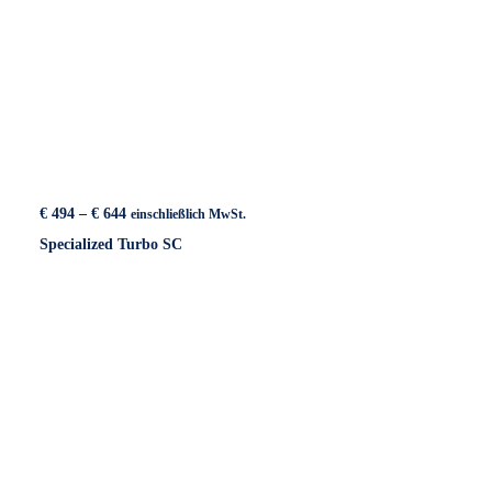
Preisspanne:
€
494
–
€
644
einschließlich MwSt.
€ 494
Specialized Turbo SC
bis
€ 644