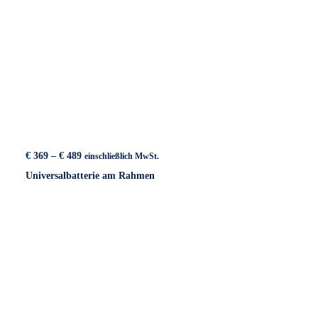
Preisspanne:
€
369
–
€
489
einschließlich MwSt.
€ 369
Universalbatterie am Rahmen
bis
€ 489