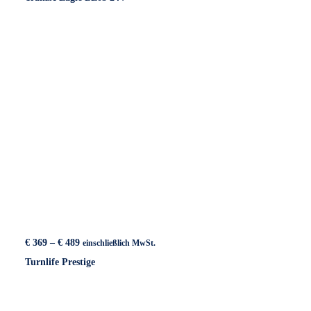
€ 419
Preisspanne:
€
369
–
€
489
einschließlich MwSt.
€ 369
Turnlife Prestige
bis
€ 489