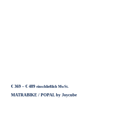
Preisspanne:
€
369
–
€
489
einschließlich MwSt.
€ 369
MATRABIKE / POPAL by Joycube
bis
€ 489