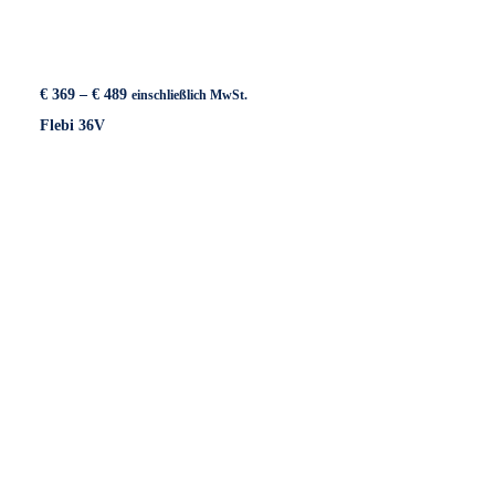
Preisspanne:
€
369
–
€
489
einschließlich MwSt.
€ 369
Flebi 36V
bis
€ 489