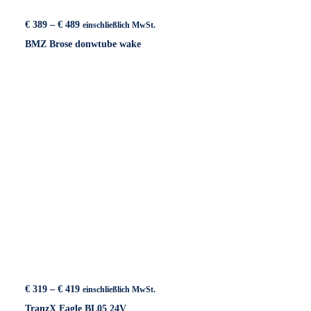
Preisspanne:
€
389
–
€
489
einschließlich MwSt.
€ 389
BMZ Brose donwtube wake
bis
€ 489
Preisspanne:
€
319
–
€
419
einschließlich MwSt.
€ 319
TranzX Eagle BL05 24V
bis