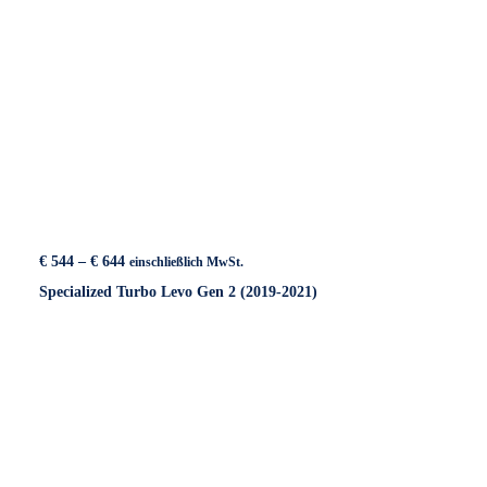
Preisspanne:
€
544
–
€
644
einschließlich MwSt.
€ 544
Specialized Turbo Levo Gen 2 (2019-2021)
bis
€ 644