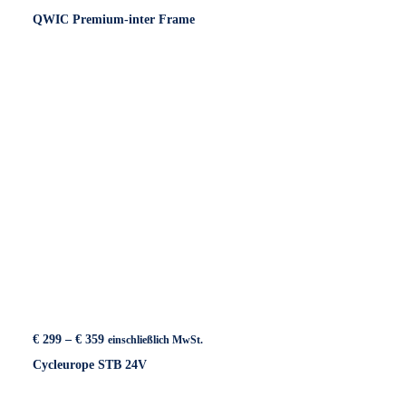
€ 369
QWIC Premium-inter Frame
bis
€ 749
Preisspanne:
€
299
–
€
359
einschließlich MwSt.
€ 299
Cycleurope STB 24V
bis
€ 359