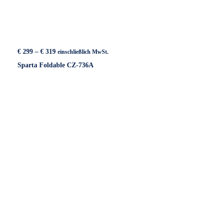
Preisspanne:
€
299
–
€
319
einschließlich MwSt.
€ 299
Sparta Foldable CZ-736A
bis
€ 319