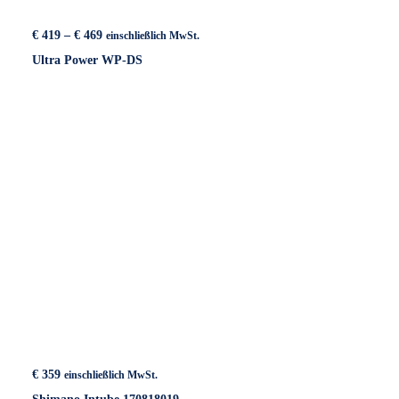
Preisspanne:
€
419
–
€
469
einschließlich MwSt.
€ 419
Ultra Power WP-DS
bis
€ 469
€
359
einschließlich MwSt.