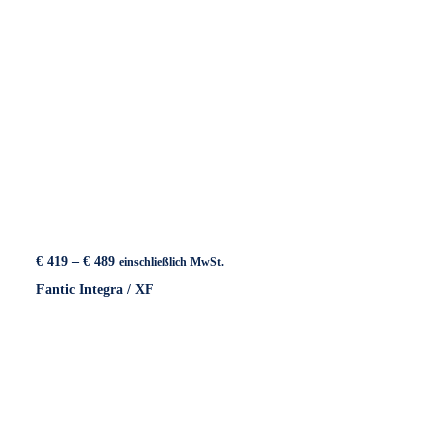
Preisspanne:
€
419
–
€
489
einschließlich MwSt.
€ 419
Fantic Integra / XF
bis
€ 489