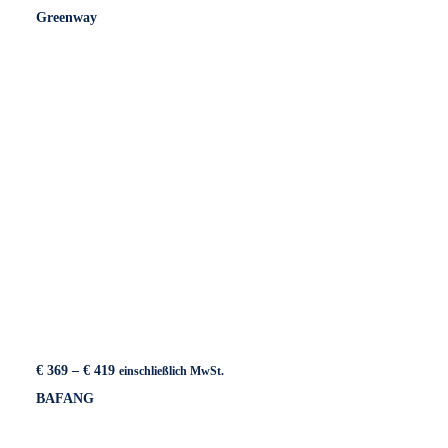
€ 369
Greenway
bis
€ 489
Preisspanne:
€
369
–
€
419
einschließlich MwSt.
€ 369
BAFANG
bis
€ 419