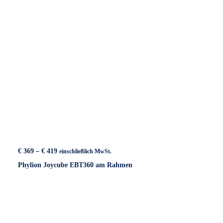
Preisspanne:
€
369
–
€
419
einschließlich MwSt.
€ 369
Phylion Joycube EBT360 am Rahmen
bis
€ 419