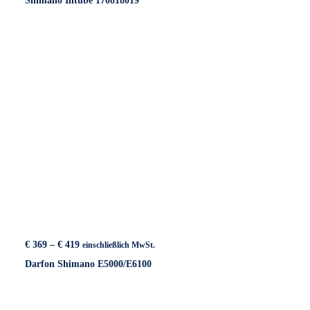
Shimano Intube 170818019
Preisspanne:
€
369
–
€
419
einschließlich MwSt.
€ 369
Darfon Shimano E5000/E6100
bis
€ 419