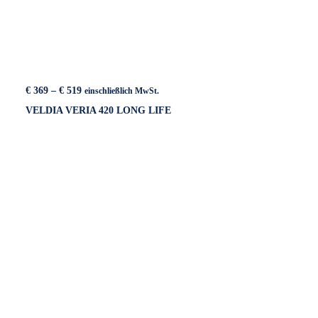
Preisspanne:
€
369
–
€
519
einschließlich MwSt.
€ 369
VELDIA VERIA 420 LONG LIFE
bis
€ 519