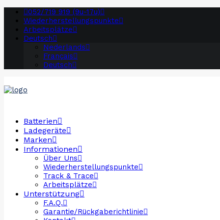
052/719 919 (9u-17u)
Wiederherstellungspunkte
Arbeitsplätze
Deutsch
Nederlands
Français
Deutsch
Batterien
Ladegeräte
Marken
Informationen
Über Uns
Wiederherstellungspunkte
Track & Trace
Arbeitsplätze
Unterstützung
F.A.Q.
Garantie/Rückgaberichtlinie