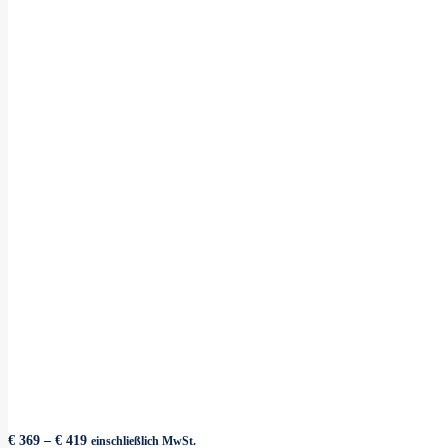
Preisspanne:
€
369
–
€
419
einschließlich MwSt.