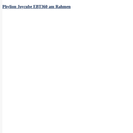
€ 369
bis
Phylion Joycube EBT360 am Rahmen
€ 419