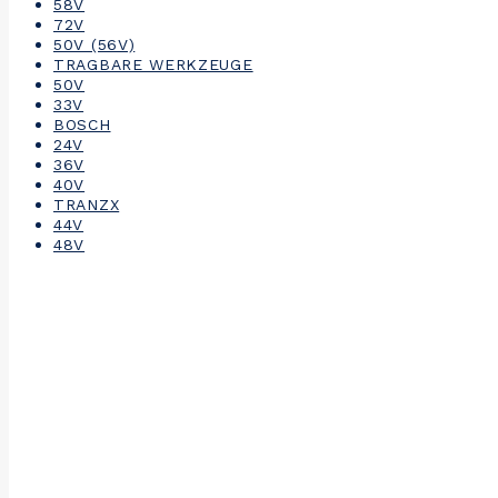
58V
72V
50V (56V)
TRAGBARE WERKZEUGE
50V
33V
BOSCH
24V
36V
40V
TRANZX
44V
48V