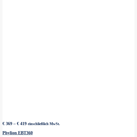
Preisspanne:
€
369
–
€
419
einschließlich MwSt.
€ 369
bis
Phylion EBT360