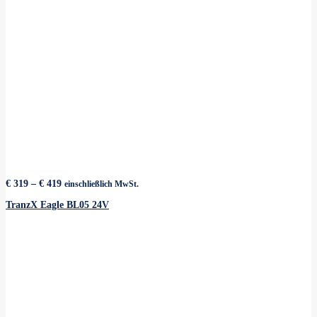
Preisspanne:
€
319
–
€
419
einschließlich MwSt.
€ 319
bis
TranzX Eagle BL05 24V
€ 419