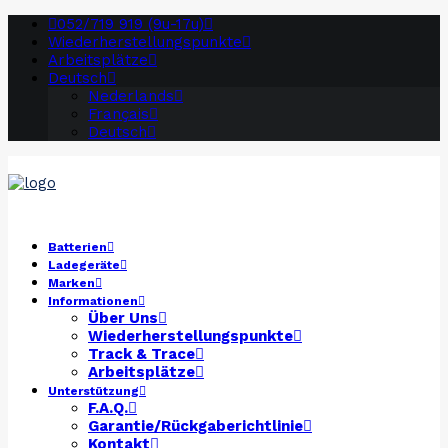
052/719 919 (9u-17u)
Wiederherstellungspunkte
Arbeitsplätze
Deutsch
Nederlands
Français
Deutsch
Batterien
Ladegeräte
Marken
Informationen
Über Uns
Wiederherstellungspunkte
Track & Trace
Arbeitsplätze
Unterstützung
F.A.Q.
Garantie/Rückgaberichtlinie
Kontakt