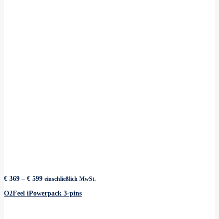
Preisspanne:
€
369
–
€
599
einschließlich MwSt.
€ 369
bis
O2Feel iPowerpack 3-pins
€ 599