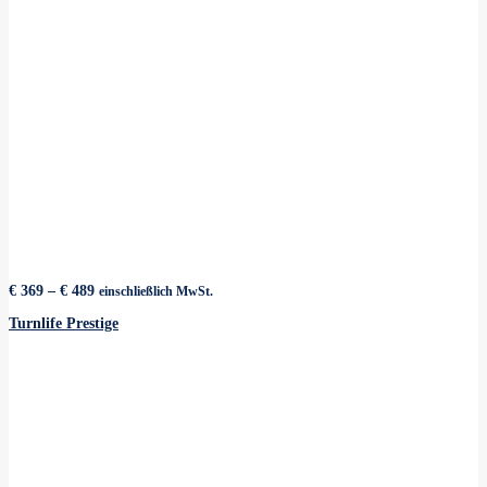
Preisspanne:
€
369
–
€
489
einschließlich MwSt.
€ 369
bis
Turnlife Prestige
€ 489