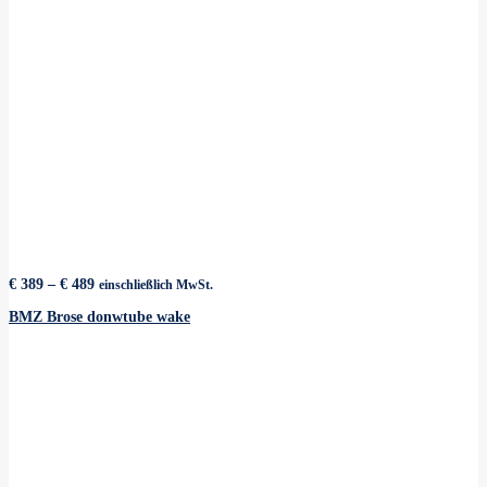
Preisspanne:
€
389
–
€
489
einschließlich MwSt.
€ 389
bis
BMZ Brose donwtube wake
€ 489