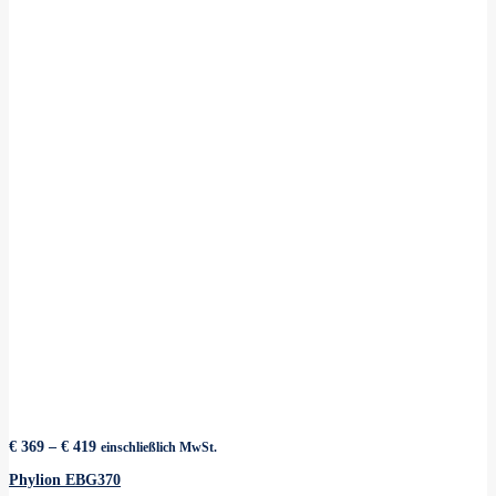
Preisspanne:
€
369
–
€
419
einschließlich MwSt.
€ 369
bis
Phylion EBG370