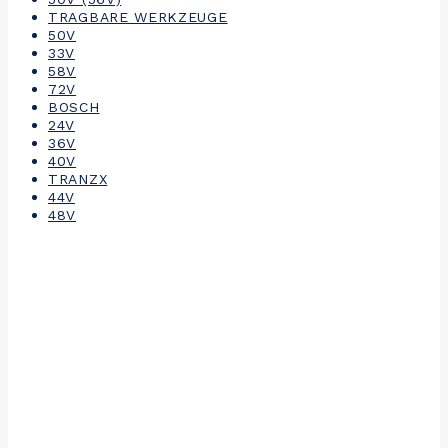
TRAGBARE WERKZEUGE
50V
33V
58V
72V
BOSCH
24V
36V
40V
TRANZX
44V
48V