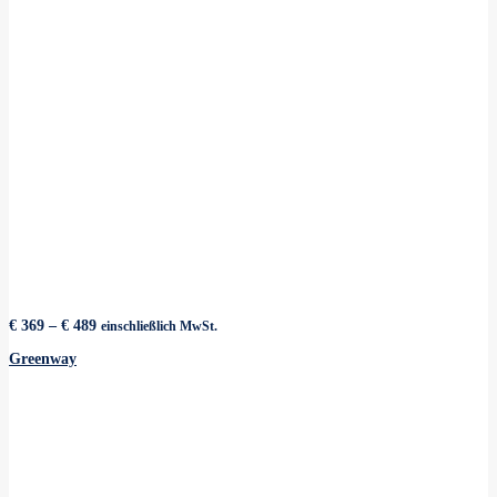
Preisspanne:
€
369
–
€
489
einschließlich MwSt.
€ 369
bis
Greenway
€ 489