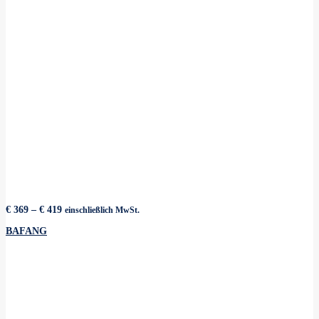
Preisspanne:
€
369
–
€
419
einschließlich MwSt.
€ 369
bis
BAFANG
€ 419