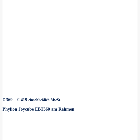
Preisspanne:
€
369
–
€
419
einschließlich MwSt.
€ 369
bis
Phylion Joycube EBT360 am Rahmen
€ 419